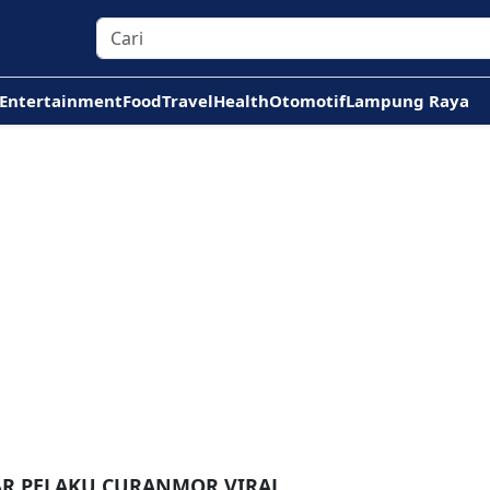
Entertainment
Food
Travel
Health
Otomotif
Lampung Raya
AR PELAKU CURANMOR VIRAL