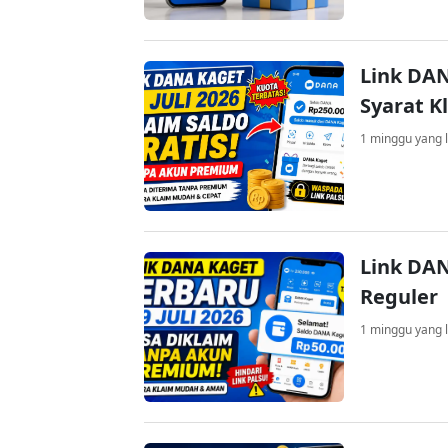
Link DAN
Syarat K
1 minggu yang l
Link DAN
Reguler
1 minggu yang l