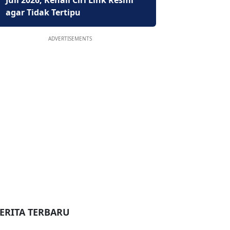
Juli 2026, Kenali Ciri Link Resmi
agar Tidak Tertipu
ADVERTISEMENTS
ERITA TERBARU