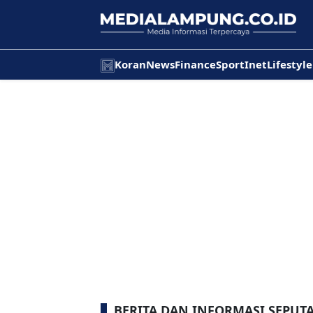
Koran
News
Finance
Sport
Inet
Lifestyle
BERITA DAN INFORMASI SEPUT