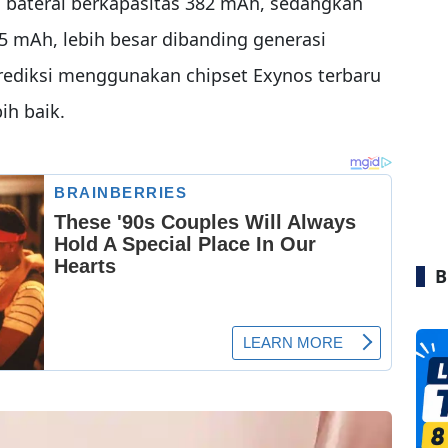
i baterai berkapasitas 382 mAh, sedangkan
mAh, lebih besar dibanding generasi
prediksi menggunakan chipset Exynos terbaru
ih baik.
B