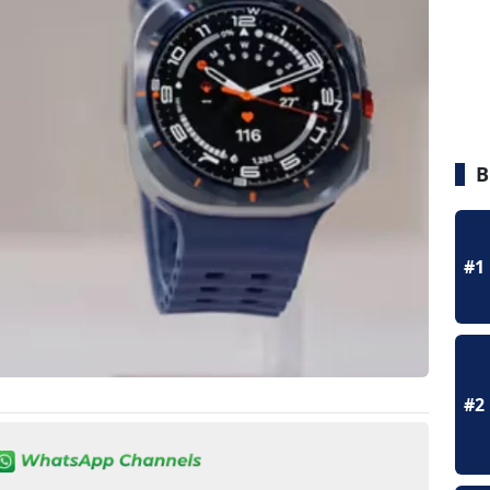
B
#1
#2