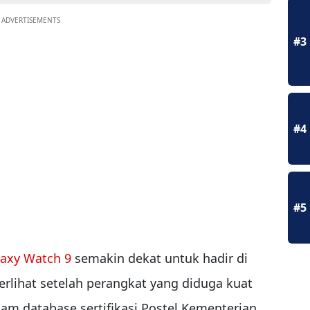
ADVERTISEMENTS
#3
#4
#5
axy Watch 9
semakin dekat untuk hadir di
terlihat setelah perangkat yang diduga kuat
lam database sertifikasi Postel Kementerian