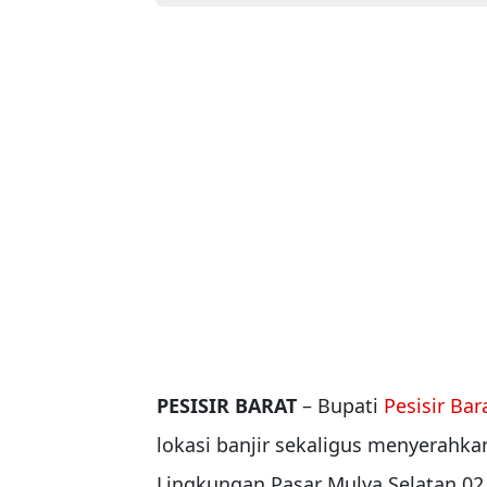
PESISIR BARAT
– Bupati
Pesisir Bar
lokasi banjir sekaligus menyerahk
Lingkungan Pasar Mulya Selatan 02