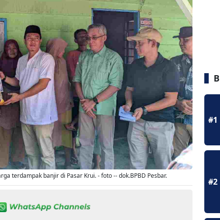
B
#1
a terdampak banjir di Pasar Krui. - foto -- dok.BPBD Pesbar.
#2