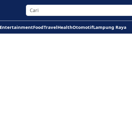
Entertainment
Food
Travel
Health
Otomotif
Lampung Raya