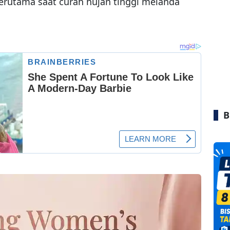
 terutama saat curah hujan tinggi melanda
B