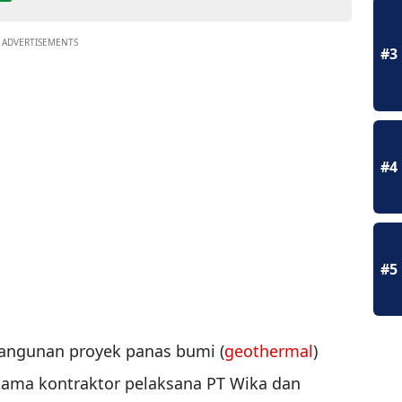
ADVERTISEMENTS
#3
#4
#5
angunan proyek panas bumi (
geothermal
)
ama kontraktor pelaksana PT Wika dan