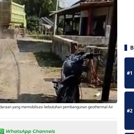
B
#1
kendaraan yang memobilisasi kebutuhan pembangunan geothermal Air
#2