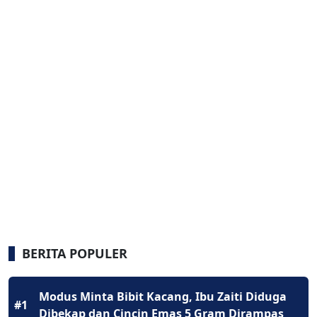
BERITA POPULER
Modus Minta Bibit Kacang, Ibu Zaiti Diduga
#1
Dibekap dan Cincin Emas 5 Gram Dirampas