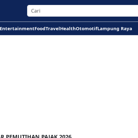
Entertainment
Food
Travel
Health
Otomotif
Lampung Raya
R PEMUTIHAN PAJAK 2026