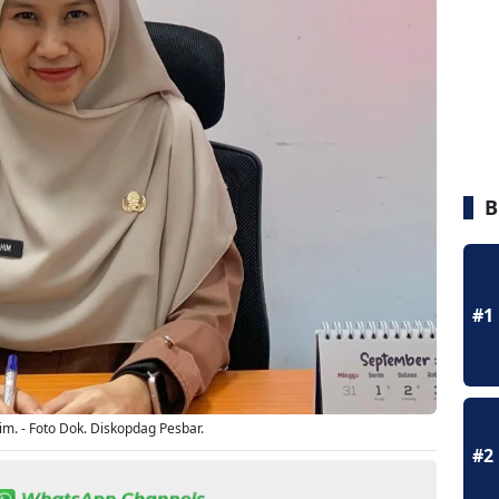
B
#1
m. - Foto Dok. Diskopdag Pesbar.
#2