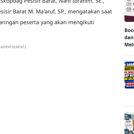
kopdag Pesisir Barat, Nani Ibrahim, SE.,
isir Barat M. Ma'aruf, SP., mengatakan saat
aringan peserta yang akan mengikuti
Boc
dan
Mel
ADVERTISEMENTS