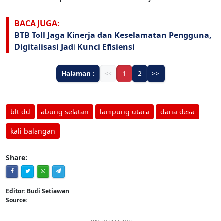
BACA JUGA:
BTB Toll Jaga Kinerja dan Keselamatan Pengguna,
Digitalisasi Jadi Kunci Efisiensi
Halaman :
<<
1
2
>>
blt dd
abung selatan
lampung utara
dana desa
kali balangan
Share:
Editor: Budi Setiawan
Source: