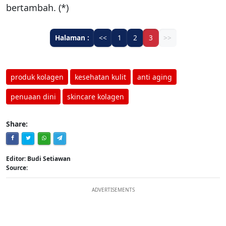
bertambah. (*)
Halaman :
<<
1
2
3
>>
produk kolagen
kesehatan kulit
anti aging
penuaan dini
skincare kolagen
Share:
Editor: Budi Setiawan
Source:
ADVERTISEMENTS