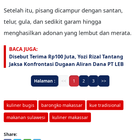
Setelah itu, pisang dicampur dengan santan,
telur, gula, dan sedikit garam hingga
menghasilkan adonan yang lembut dan merata.
BACA JUGA:
Disebut Terima Rp100 Juta, Yozi Rizal Tantang
Jaksa Konfrontasi Dugaan Aliran Dana PT LEB
Halaman :
<<
1
2
3
>>
kuliner bugis
barongko makassar
kue tradisional
makanan sulawesi
kuliner makassar
Share: