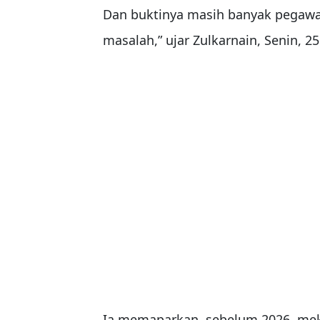
Dan buktinya masih banyak pegawai
masalah,” ujar Zulkarnain, Senin, 2
Ia memaparkan, sebelum 2026, mek