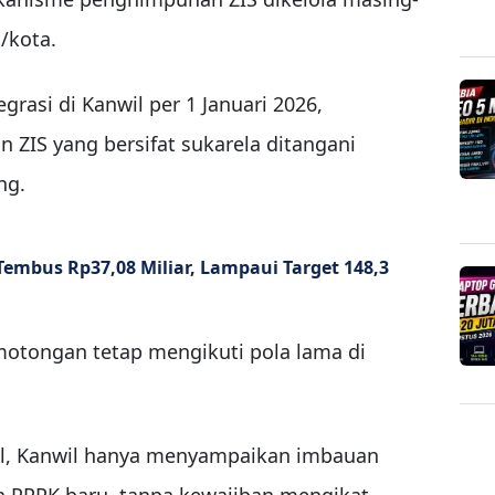
/kota.
grasi di Kanwil per 1 Januari 2026,
n ZIS yang bersifat sukarela ditangani
ng.
Tembus Rp37,08 Miliar, Lampaui Target 148,3
emotongan tetap mengikuti pola lama di
ril, Kanwil hanya menyampaikan imbauan
 PPPK baru, tanpa kewajiban mengikat.