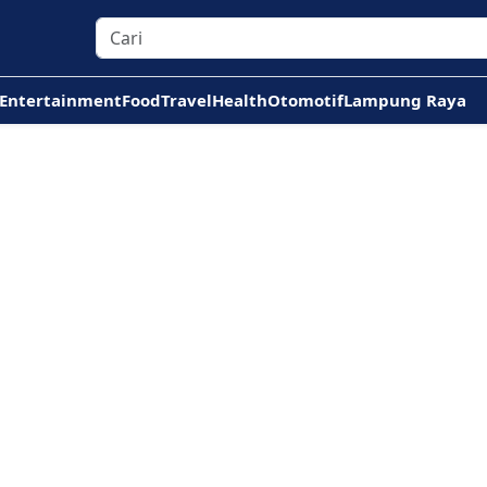
Entertainment
Food
Travel
Health
Otomotif
Lampung Raya