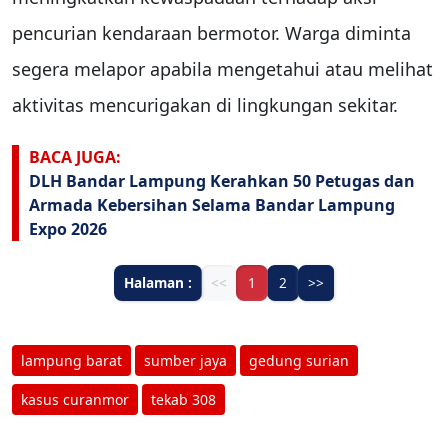
pencurian kendaraan bermotor. Warga diminta
segera melapor apabila mengetahui atau melihat
aktivitas mencurigakan di lingkungan sekitar.
BACA JUGA:
DLH Bandar Lampung Kerahkan 50 Petugas dan
Armada Kebersihan Selama Bandar Lampung
Expo 2026
Halaman :
<<
1
2
>>
lampung barat
sumber jaya
gedung surian
kasus curanmor
tekab 308