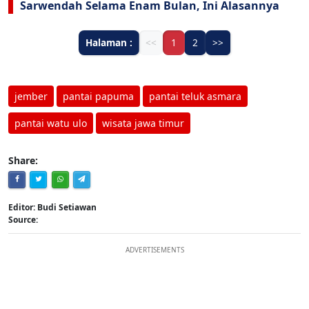
Sarwendah Selama Enam Bulan, Ini Alasannya
Halaman :
<<
1
2
>>
jember
pantai papuma
pantai teluk asmara
pantai watu ulo
wisata jawa timur
Share:
Editor: Budi Setiawan
Source:
ADVERTISEMENTS