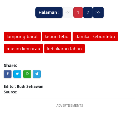
Halaman :
<<
1
2
>>
lampung barat
kebun tebu
damkar kebuntebu
musim kemarau
kebakaran lahan
Share:
Editor: Budi Setiawan
Source:
ADVERTISEMENTS