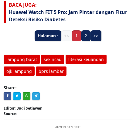
BACA JUGA:
Huawei Watch FIT 5 Pro: Jam Pintar dengan Fitur
Deteksi Risiko Diabetes
Halaman :
<<
1
2
>>
lampung barat
sekincau
literasi keuangan
ojk lampung
bprs lambar
Share:
Editor: Budi Setiawan
Source:
ADVERTISEMENTS