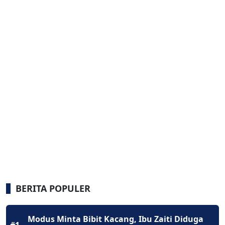
BERITA POPULER
Modus Minta Bibit Kacang, Ibu Zaiti Diduga
#1