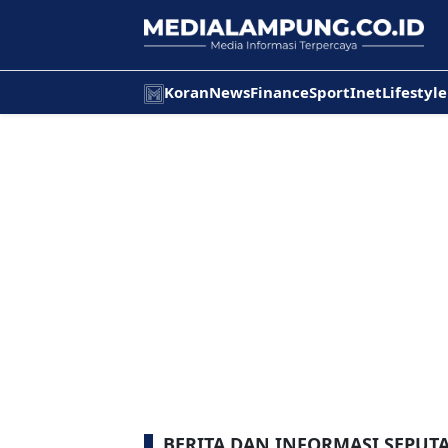
Koran
News
Finance
Sport
Inet
Lifestyle
BERITA DAN INFORMASI SEPUT