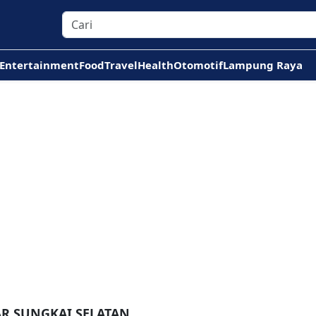
Entertainment
Food
Travel
Health
Otomotif
Lampung Raya
AR SUNGKAI SELATAN