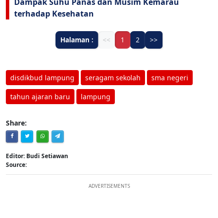
Dampak Suhu Panas dan Musim Kemarau
terhadap Kesehatan
Halaman :
<<
1
2
>>
disdikbud lampung
seragam sekolah
sma negeri
tahun ajaran baru
lampung
Share:
Editor: Budi Setiawan
Source:
ADVERTISEMENTS