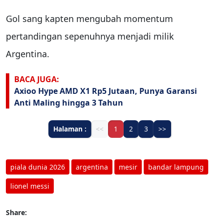
Gol sang kapten mengubah momentum
pertandingan sepenuhnya menjadi milik
Argentina.
BACA JUGA:
Axioo Hype AMD X1 Rp5 Jutaan, Punya Garansi
Anti Maling hingga 3 Tahun
Halaman :
<<
1
2
3
>>
piala dunia 2026
argentina
mesir
bandar lampung
lionel messi
Share: