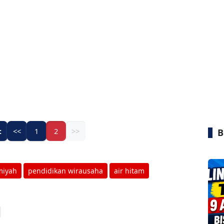
:
<<
1
2
>>
B
miyah
pendidikan wirausaha
air hitam