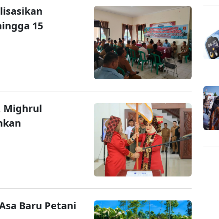
lisasikan
hingga 15
 Mighrul
hkan
sa Baru Petani