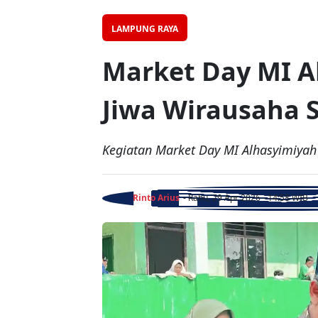
LAMPUNG RAYA
Market Day MI A
Jiwa Wirausaha S
Kegiatan Market Day MI Alhasyimiyah
Rinto Arius
- Rabu, 29 Apr 2026 - 14:58 WIB