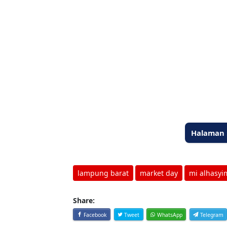
Halaman 
lampung barat
market day
mi alhasyi
Share:
Facebook
Tweet
WhatsApp
Telegram