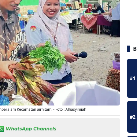
B
#1
beralam Kecamatan airhitam. - Foto : Alhasyimiah
#2