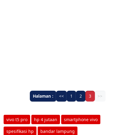
Halaman :
<<
1
2
3
>>
vivo t5 pro
hp 4 jutaan
smartphone vivo
spesifikasi hp
bandar lampung