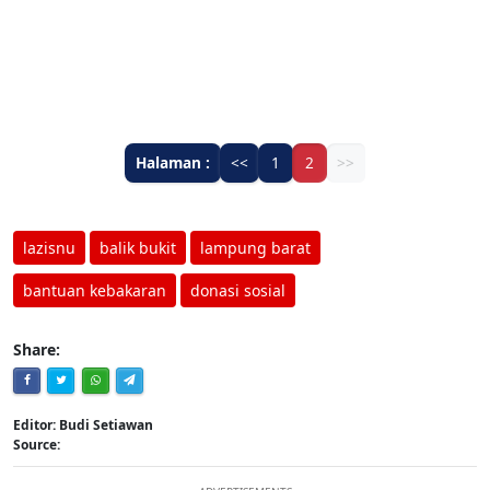
Halaman :
<<
1
2
>>
lazisnu
balik bukit
lampung barat
bantuan kebakaran
donasi sosial
Share:
Editor: Budi Setiawan
Source: