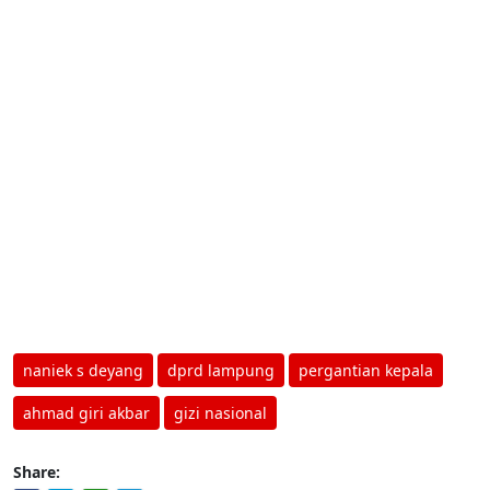
naniek s deyang
dprd lampung
pergantian kepala
ahmad giri akbar
gizi nasional
Share: