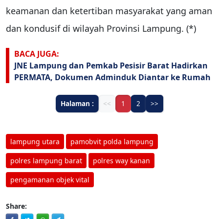
keamanan dan ketertiban masyarakat yang aman
dan kondusif di wilayah Provinsi Lampung. (*)
BACA JUGA:
JNE Lampung dan Pemkab Pesisir Barat Hadirkan
PERMATA, Dokumen Adminduk Diantar ke Rumah
Halaman :
<<
1
2
>>
lampung utara
pamobvit polda lampung
polres lampung barat
polres way kanan
pengamanan objek vital
Share: