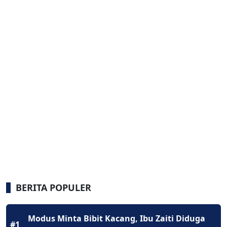
BERITA POPULER
Modus Minta Bibit Kacang, Ibu Zaiti Diduga
#1