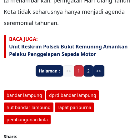
Ia menambahkan, peringatan Hari Ulang Tahun
Kota tidak seharusnya hanya menjadi agenda
seremonial tahunan.
BACA JUGA:
Unit Reskrim Polsek Bukit Kemuning Amankan
Pelaku Penggelapan Sepeda Motor
Halaman :
<<
1
2
>>
bandar lampung
dprd bandar lampung
hut bandar lampung
rapat paripurna
pembangunan kota
Share: