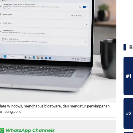
B
#1
update Windows, menghapus bloatware, dan mengatur penyimpanan
lampung.co.id
#2