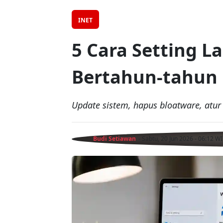
INET
5 Cara Setting 
Bertahun-tahun
Update sistem, hapus bloatware, atu
Budi Setiawan
- Sabtu, 20 Jun 2026 - 06:12 W