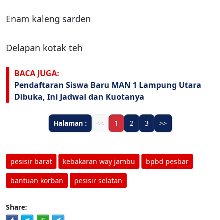
Enam kaleng sarden
Delapan kotak teh
BACA JUGA:
Pendaftaran Siswa Baru MAN 1 Lampung Utara
Dibuka, Ini Jadwal dan Kuotanya
Halaman :
<<
1
2
3
>>
pesisir barat
kebakaran way jambu
bpbd pesbar
bantuan korban
pesisir selatan
Share: