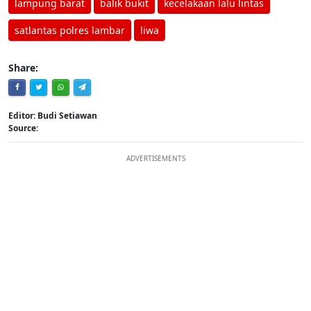
lampung barat
balik bukit
kecelakaan lalu lintas
satlantas polres lambar
liwa
Share:
Editor: Budi Setiawan
Source:
ADVERTISEMENTS