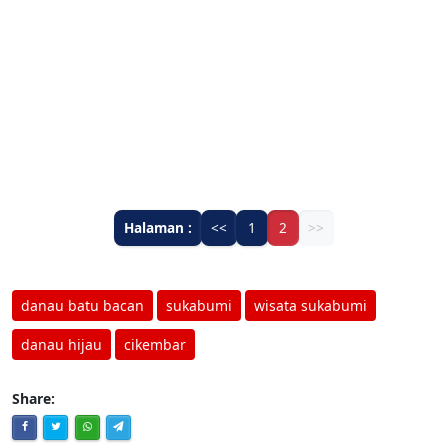
Halaman :
<<
1
2
>>
danau batu bacan
sukabumi
wisata sukabumi
danau hijau
cikembar
Share: