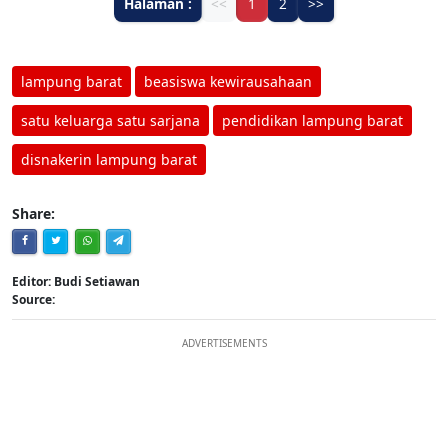
Halaman :
<<
1
2
>>
lampung barat
beasiswa kewirausahaan
satu keluarga satu sarjana
pendidikan lampung barat
disnakerin lampung barat
Share:
Editor: Budi Setiawan
Source:
ADVERTISEMENTS