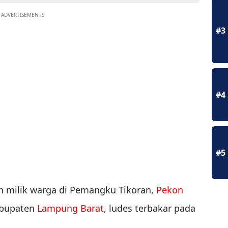
ADVERTISEMENTS
#3
#4
#5
h milik warga di Pemangku Tikoran,
Pekon
abupaten
Lampung Barat
, ludes terbakar pada