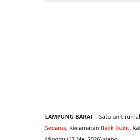
LAMPUNG BARAT
– Satu unit ruma
Sebarus
, Kecamatan
Balik Bukit
, K
Minggu (17 Mei 2026) siang.