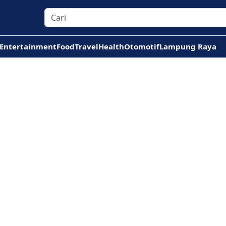
Entertainment
Food
Travel
Health
Otomotif
Lampung Raya