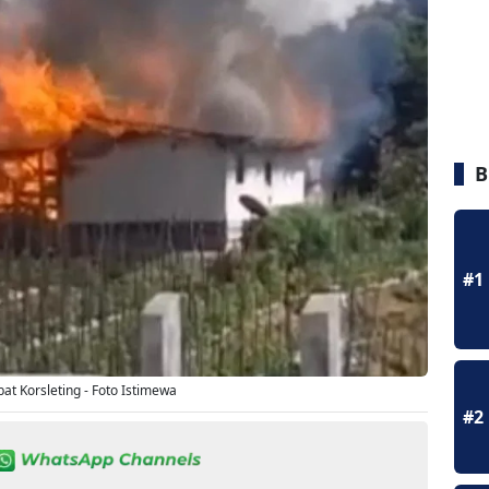
B
#1
at Korsleting - Foto Istimewa
#2