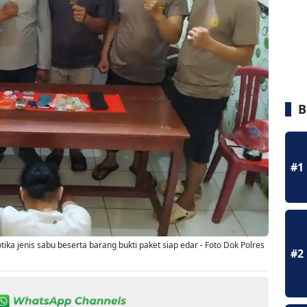
B
#1
ka jenis sabu beserta barang bukti paket siap edar - Foto Dok Polres
#2