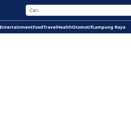
Entertainment
Food
Travel
Health
Otomotif
Lampung Raya