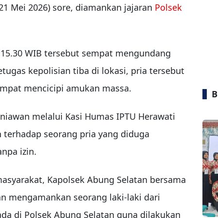
(21 Mei 2026) sore, diamankan jajaran
Polsek
kul 15.30 WIB tersebut sempat mengundang
ugas kepolisian tiba di lokasi, pria tersebut
empat mencicipi amukan massa.
B
rniawan
melalui Kasi Humas
IPTU Herawati
erhadap seorang pria yang diduga
pa izin.
masyarakat, Kapolsek Abung Selatan bersama
n mengamankan seorang laki-laki dari
ada di Polsek Abung Selatan guna dilakukan