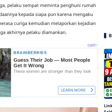
rga, pelaku sempat meminta penghuni rumah
adaannya kepada siapa pun karena mengaku
 merasa curiga kemudian melaporkan kejadian
gga akhirnya pelaku diamankan.
B
Lin
Sal