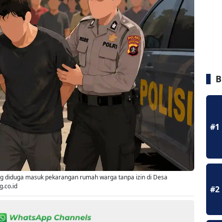
B
#1
g diduga masuk pekarangan rumah warga tanpa izin di Desa
g.co.id
#2