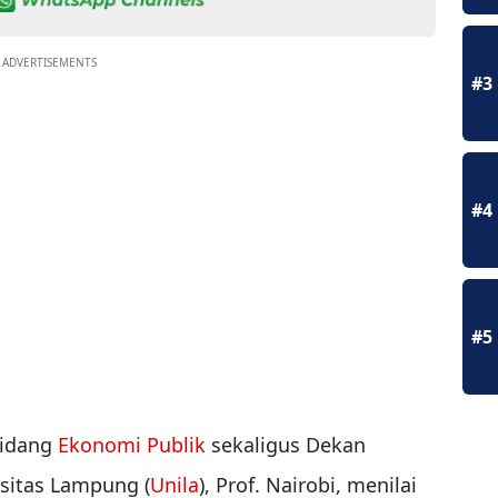
ADVERTISEMENTS
#3
#4
#5
bidang
Ekonomi Publik
sekaligus Dekan
rsitas Lampung (
Unila
), Prof. Nairobi, menilai