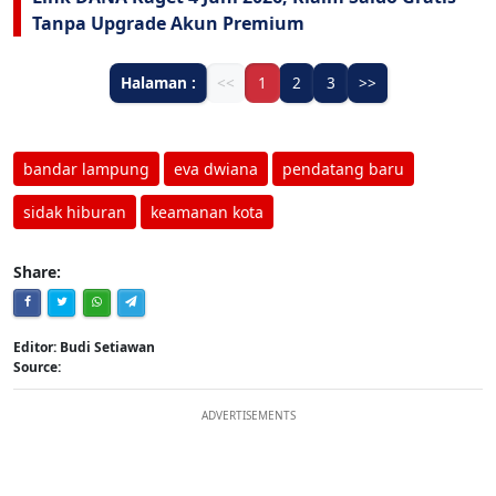
Tanpa Upgrade Akun Premium
Halaman :
<<
1
2
3
>>
bandar lampung
eva dwiana
pendatang baru
sidak hiburan
keamanan kota
Share:
Editor: Budi Setiawan
Source:
ADVERTISEMENTS