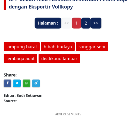
dengan Eksportir Vollkopy
Halaman :
<<
1
2
>>
lampung barat
hibah budaya
sanggar seni
lembaga adat
disdikbud lambar
Share:
Editor: Budi Setiawan
Source:
ADVERTISEMENTS